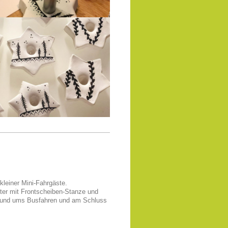
kleiner Mini-Fahrgäste.
ter mit Frontscheiben-Stanze und
t rund ums Busfahren und am Schluss