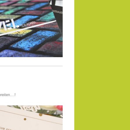
iten....!